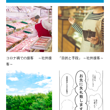
コロナ禍での接客 ～社外接
『目的と手段』 ～社外接客～
客～