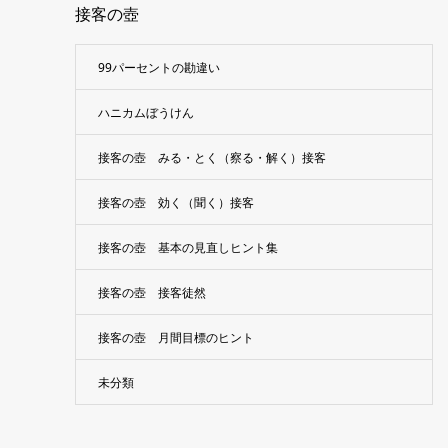
接客の壺
99パーセントの勘違い
ハニカムぼうけん
接客の壺 みる・とく（察る・解く）接客
接客の壺 効く（聞く）接客
接客の壺 基本の見直しヒント集
接客の壺 接客徒然
接客の壺 月間目標のヒント
未分類