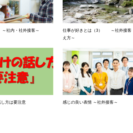
 ～社内・社外接客～
仕事が好きとは（3） ～社外接客
え方～
話し方は要注意
感じの良い表情 ～社外接客～